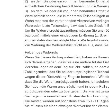
2) an dem Sie oder ein von Ihnen benannter Dritter, 
einheitlichen Bestellung bestellt haben und die Waren 
3) an dem Sie oder ein von Ihnen benannter Dritter, de
Ware bestellt haben, die in mehreren Teilsendungen od
Wenn mehrere der vorstehenden Alternativen vorliegen, b
Ware oder letzte Teilsendung bzw. das letzte Stück i
Um Ihr Widerrufsrecht auszuüben, müssen Sie uns (JO
bau.com) mittels einer eindeutigen Erklärung (z. B. ein
können dafür das beigefügte Muster-Widerrufsformular
Zur Wahrung der Widerrufsfrist reicht es aus, dass Sie
Folgen des Widerrufs
Wenn Sie diesen Vertrag widerrufen, haben wir Ihnen a
sich daraus ergeben, dass Sie eine andere Art der Lie
vierzehn Tagen ab dem Tag zurückzuzahlen, an dem die
Zahlungsmittel, das Sie bei der ursprünglichen Transa
wegen dieser Rückzahlung Entgelte berechnet. Wir kö
dass Sie die Waren zurückgesandt haben, je nachdem, 
Sie haben die Waren unverzüglich und in jedem Fall s
zurückzusenden oder zu übergeben. Die Frist ist gewa
Sie tragen die unmittelbaren Kosten der Rücksendung
Die Kosten werden auf höchstens etwa 150.- EUR gesc
Sie müssen für einen etwaigen Wertverlust der Waren 