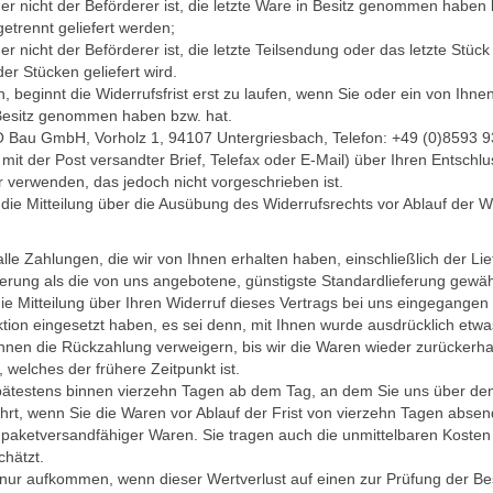
der nicht der Beförderer ist, die letzte Ware in Besitz genommen hab
getrennt geliefert werden;
r nicht der Beförderer ist, die letzte Teilsendung oder das letzte St
er Stücken geliefert wird.
eginnt die Widerrufsfrist erst zu laufen, wenn Sie oder ein von Ihnen be
n Besitz genommen haben bzw. hat.
 Bau GmbH, Vorholz 1, 94107 Untergriesbach, Telefon: +49 (0)8593 93
 mit der Post versandter Brief, Telefax oder E-Mail) über Ihren Entschlu
 verwenden, das jedoch nicht vorgeschrieben ist.
 die Mitteilung über die Ausübung des Widerrufsrechts vor Ablauf der W
lle Zahlungen, die wir von Ihnen erhalten haben, einschließlich der Li
ferung als die von uns angebotene, günstigste Standardlieferung gewä
 Mitteilung über Ihren Widerruf dieses Vertrags bei uns eingegangen
ktion eingesetzt haben, es sei denn, mit Ihnen wurde ausdrücklich etw
nnen die Rückzahlung verweigern, bis wir die Waren wieder zurückerha
welches der frühere Zeitpunkt ist.
pätestens binnen vierzehn Tagen ab dem Tag, an dem Sie uns über den 
hrt, wenn Sie die Waren vor Ablauf der Frist von vierzehn Tagen absen
 paketversandfähiger Waren. Sie tragen auch die unmittelbaren Koste
hätzt.
nur aufkommen, wenn dieser Wertverlust auf einen zur Prüfung der Be