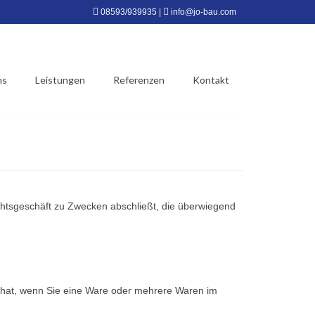
08593/939935
|
info@jo-bau.com
ns
Leistungen
Referenzen
Kontakt
echtsgeschäft zu Zwecken abschließt, die überwiegend
. hat, wenn Sie eine Ware oder mehrere Waren im