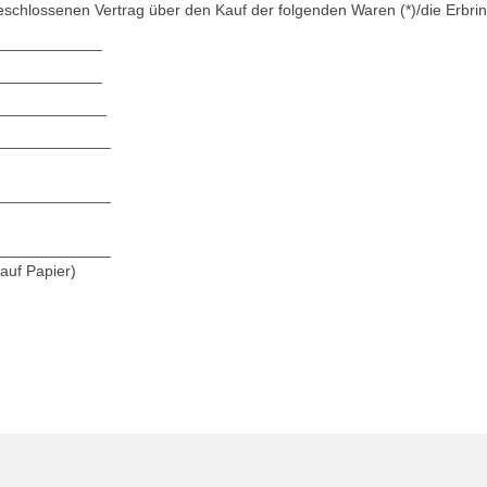
bgeschlossenen Vertrag über den Kauf der folgenden Waren (*)/die Erbri
____________
____________
_______________
_____________
_____________
_____________
 auf Papier)