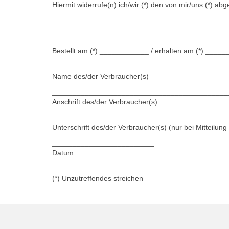
Hiermit widerrufe(n) ich/wir (*) den von mir/uns (*) a
___________________________________________
___________________________________________
Bestellt am (*) ____________ / erhalten am (*) ___
___________________________________________
Name des/der Verbraucher(s)
___________________________________________
Anschrift des/der Verbraucher(s)
___________________________________________
Unterschrift des/der Verbraucher(s) (nur bei Mitteilung
_________________________
Datum
—————————————
(*) Unzutreffendes streichen