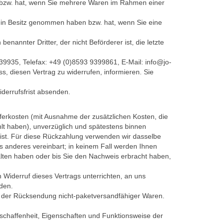
en bzw. hat, wenn Sie mehrere Waren im Rahmen einer
ück in Besitz genommen haben bzw. hat, wenn Sie eine
nannter Dritter, der nicht Beförderer ist, die letzte
9935, Telefax: +49 (0)8593 9399861, E-Mail: info@jo-
ss, diesen Vertrag zu widerrufen, informieren. Sie
iderrufsfrist absenden.
eferkosten (mit Ausnahme der zusätzlichen Kosten, die
hlt haben), unverzüglich und spätestens binnen
 ist. Für diese Rückzahlung verwenden wir dasselbe
as anderes vereinbart; in keinem Fall werden Ihnen
lten haben oder bis Sie den Nachweis erbracht haben,
Widerruf dieses Vertrags unterrichten, an uns
den.
n der Rücksendung nicht-paketversandfähiger Waren.
schaffenheit, Eigenschaften und Funktionsweise der