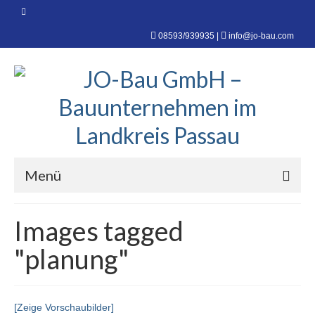
08593/939935
|
info@jo-bau.com
Menü
Startseite
Images tagged
Über uns
"planung"
Leistungen
Rohbau – Umbau – Sanierungen
[Zeige Vorschaubilder]