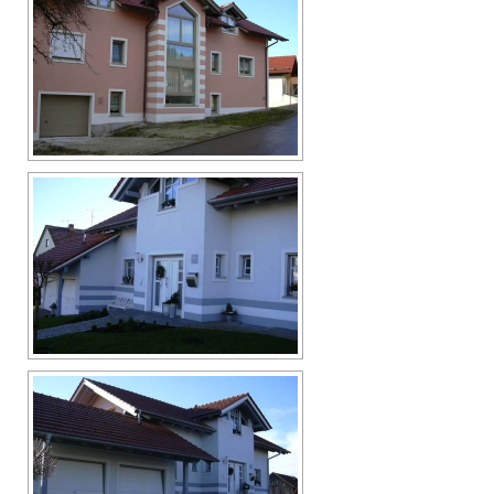
Sanierung
3D Hausvisualisierung
Industriebau
Fassadengestaltung
ThermoShield
Natursteinmauer
Referenzen
Kontakt