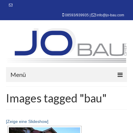
08593/939935
|
info@jo-bau.com
Menü
Startseite
Images tagged "bau"
Über uns
Leistungen
[Zeige eine Slideshow]
Rohbau – Umbau – Sanierungen