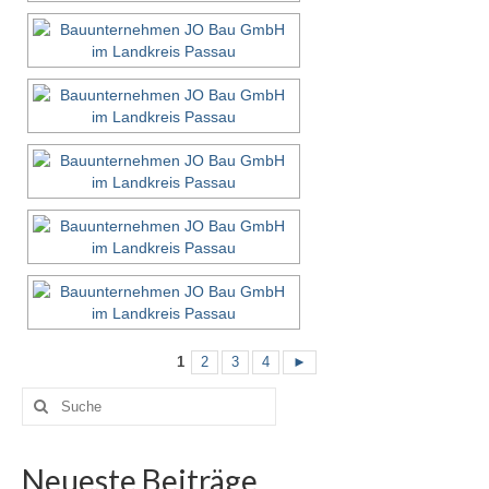
1
2
3
4
►
Suche
nach:
Neueste Beiträge